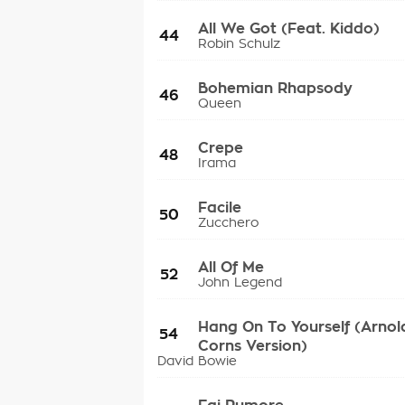
All We Got (Feat. Kiddo)
44
Robin Schulz
Bohemian Rhapsody
46
Queen
Crepe
48
Irama
Facile
50
Zucchero
All Of Me
52
John Legend
Hang On To Yourself (Arnol
54
Corns Version)
David Bowie