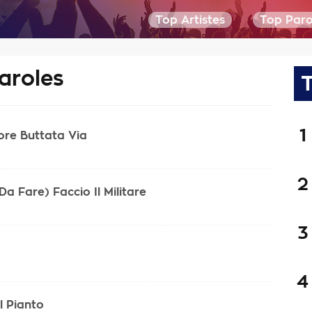
Top Artistes
Top Paro
aroles
T
1
re Buttata Via
2
a Fare) Faccio Il Militare
3
4
l Pianto