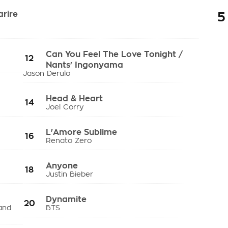
arire
5
Can You Feel The Love Tonight /
12
Nants' Ingonyama
Jason Derulo
Head & Heart
14
Joel Corry
L'Amore Sublime
16
Renato Zero
Anyone
18
Justin Bieber
Dynamite
20
and
BTS