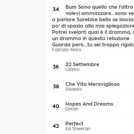
Bum Sono quello che l'altra
34
volevi ammazzare...sono v
a parlare Sarebbe bello se lascia
po' di spazio alla mia spiegazion
Potrei svelarti qual è il dramma, 
un dramma in questa relazione
Guarda però...tu sei troppo rigid
Fabrizio Moro
22 Settembre
36
Ultimo
Che Vita Meravigliosa
38
Diodato
Hopes And Dreams
40
Dotan
Perfect
42
Ed Sheeran