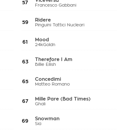
Viceversa
57
Francesco Gabbani
Ridere
59
Pinguini Tattici Nucleari
Mood
61
24kGoldn
Therefore I Am
63
Billie Eilish
Concedimi
65
Matteo Romano
Mille Pare (Bad Times)
67
Ghali
Snowman
69
Sia