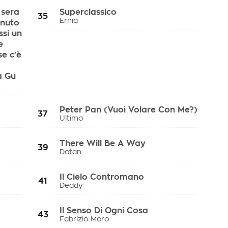
 sera
Superclassico
35
enuto
Ernia
ssi un
e
se c'è
a Gu
Peter Pan (Vuoi Volare Con Me?)
37
Ultimo
There Will Be A Way
39
Dotan
Il Cielo Contromano
41
Deddy
Il Senso Di Ogni Cosa
43
Fabrizio Moro